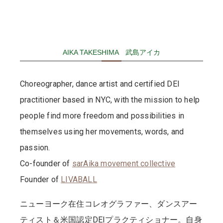
AIKA TAKESHIMA 武島アイカ
Choreographer, dance artist and certified DEI
practitioner based in NYC, with the mission to help
people find more freedom and possibilities in
themselves using her movements, words, and
passion.
Co-founder of
sarAika movement collective
Founder of
LIVABALL
ニューヨーク在住コレオグラファー、ダンスアー
ティスト＆米国認定DEIプラクティショナー。自身