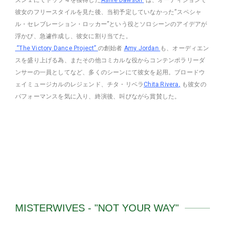
彼女のフリースタイルを見た後、当初予定していなかった“スペシャ
ル・セレブレーション・ロッカー”という役とソロシーンのアイデアが
浮かび、急遽作成し、彼女に割り当てた。
“The Victory Dance Project”
の創始者
Amy Jordan
も、オーディエン
スを盛り上げる為、またその他コミカルな役からコンテンポラリーダ
ンサーの一員としてなど、多くのシーンにて彼女を起用。ブロードウ
ェイミュージカルのレジェンド、チタ・リベラ
Chita Rivera
,
も彼女の
パフォーマンスを気に入り、終演後、叫びながら賞賛した。
MISTERWIVES - "NOT YOUR WAY"