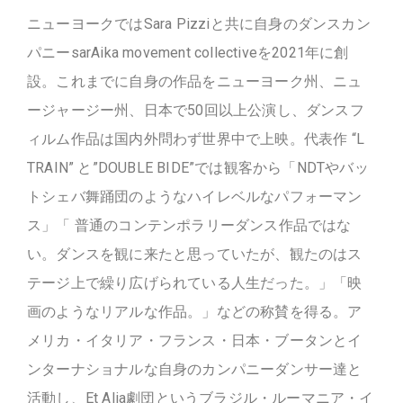
ニューヨークではSara Pizziと共に自身のダンスカン
パニーsarAika movement collectiveを2021年に創
設。これまでに自身の作品をニューヨーク州、ニュ
ージャージー州、日本で50回以上公演し、ダンスフ
ィルム作品は国内外問わず世界中で上映。代表作 “L
TRAIN” と”DOUBLE BIDE”では観客から「NDTやバッ
トシェバ舞踊団のようなハイレベルなパフォーマン
ス」「 普通のコンテンポラリーダンス作品ではな
い。ダンスを観に来たと思っていたが、観たのはス
テージ上で繰り広げられている人生だった。」「映
画のようなリアルな作品。」などの称賛を得る。ア
メリカ・イタリア・フランス・日本・ブータンとイ
ンターナショナルな自身のカンパニーダンサー達と
活動し、Et Alia劇団というブラジル・ルーマニア・イ