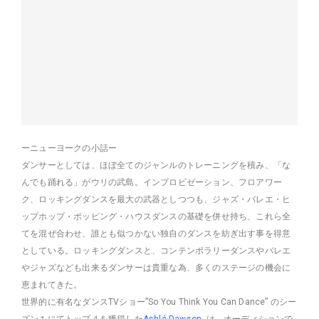
ーニューヨークの小話ー
ダンサーとしては、ほぼ全てのジャンルのトレーニングを積み、「な
んでも踊れる」がウリの武島。インプロビゼーション、フロアワー
ク、ロッキングダンスを最大の武器としつつも、ジャズ・バレエ・ヒ
ップホップ・ポッピング・ハウスダンスの基礎を併せ持ち、これら全
てを混ぜ合わせ、誰とも似つかない独自のダンスを紡ぎ出す事を得意
としている。ロッキングダンスと、コンテンポラリーダンスやバレエ
やジャズなども出来るダンサーは貴重な為、多くのステージの機会に
恵まれてきた。
世界的に有名なダンスTVショー”So You Think You Can Dance” のシー
ズン１にてトップ４を獲得した
Ashlé Dawson
は、オーディションで