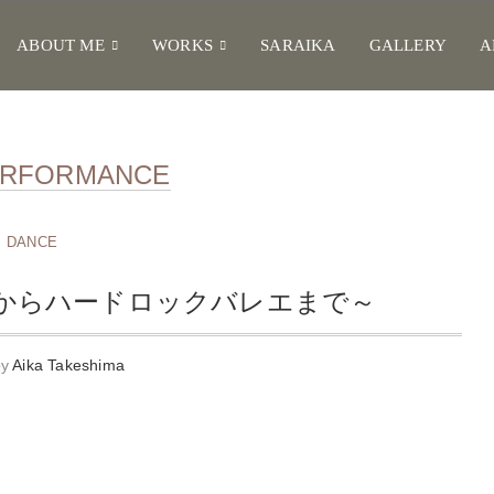
ABOUT ME
WORKS
SARAIKA
GALLERY
A
ERFORMANCE
DANCE
からハードロックバレエまで～
by
Aika Takeshima