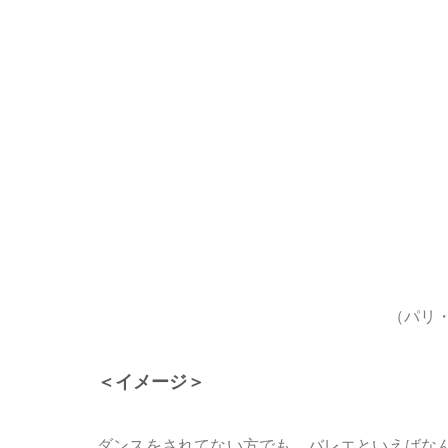
（パリ
＜イメージ＞
ダンスをされてない方でも、バレエといえばな