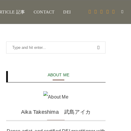
RTICLE 記事
CONTACT
DEI
ABOUT ME
Aika Takeshima 武島アイカ