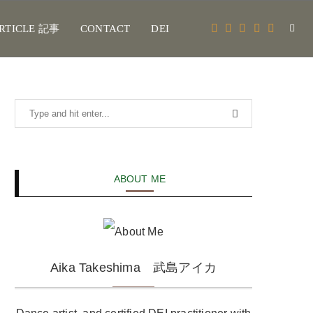
RTICLE 記事
CONTACT
DEI
ABOUT ME
Aika Takeshima 武島アイカ