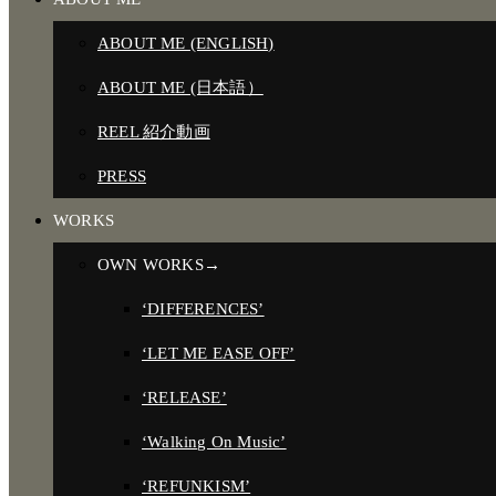
ABOUT ME (ENGLISH)
ABOUT ME (日本語）
REEL 紹介動画
PRESS
WORKS
OWN WORKS→
‘DIFFERENCES’
‘LET ME EASE OFF’
‘RELEASE’
‘Walking On Music’
‘REFUNKISM’