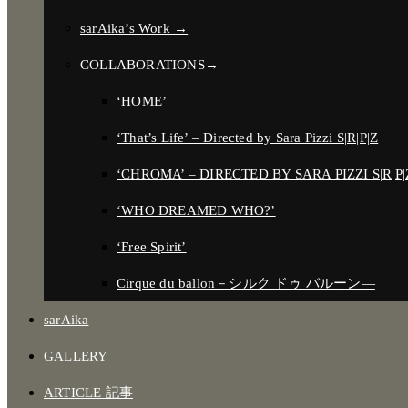
sarAika’s Work →
COLLABORATIONS→
‘HOME’
‘That’s Life’ – Directed by Sara Pizzi S|R|P|Z
‘CHROMA’ – DIRECTED BY SARA PIZZI S|R|P|
‘WHO DREAMED WHO?’
‘Free Spirit’
Cirque du ballon－シルク ドゥ バルーン―
sarAika
GALLERY
ARTICLE 記事