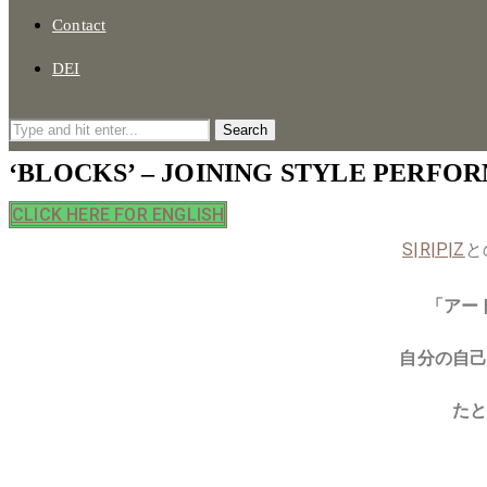
Contact
DEI
Search
‘BLOCKS’ – JOINING STYLE PERFO
CLICK HERE FOR ENGLISH
S|R|P|Z
と
「アー
自分の自
た